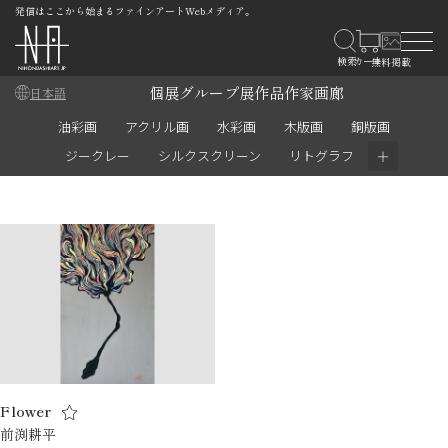
発信はここから始まるファインアートWebメディア。
個展
グループ展
作品
作家
画廊
日本語
油彩画
アクリル画
水彩画
木版画
銅版画
＋
ジークレー
シルクスクリーン
リトグラフ
Flower
前渕耕平