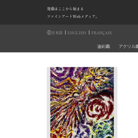
発信はここから始まる
ファインアートWebメディア。
|
|
日本語
ENGLISH
FRANÇAIS
油彩画
アクリル