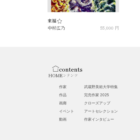
来福
中村広乃
55,000 円
contents
HOME
コンテンツ
作家
武蔵野美術大学特集
作品
完売作家 2025
画廊
クローズアップ
イベント
アートセレクション
動画
作家インタビュー