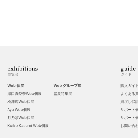
exhibitions
guide
展覧会
ガイド
Web 個展
Web グループ展
購入ガイ
瀬口真梨奈Web個展
盛夏特集展
よくある
松澤麗Web個展
買戻し保
Aya Web個展
サポート
月乃紫Web個展
サポート
Koike Kasumi Web個展
お問い合