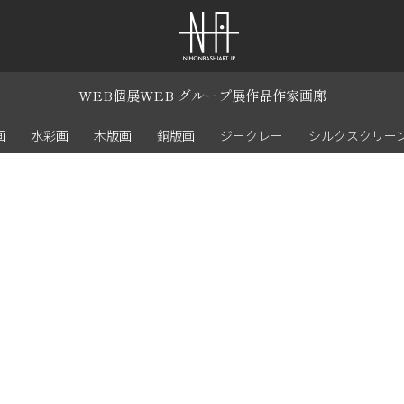
WEB個展
WEB グループ展
作品
作家
画廊
画
水彩画
木版画
銅版画
ジークレー
シルクスクリー