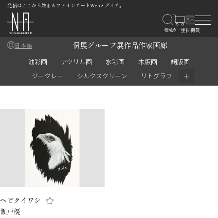
発信はここから始まるファインアートWebメディア。
個展
グループ展
作品
作家
画廊
日本語
油彩画
アクリル画
水彩画
木版画
銅版画
＋
ジークレー
シルクスクリーン
リトグラフ
ヘビクイワシ
瀬戸優