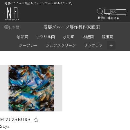
発信はここから始まるファインアートWebメディア。
個展
グループ展
作品
作家
画廊
日本語
油彩画
アクリル画
水彩画
木版画
銅版画
＋
ジークレー
シルクスクリーン
リトグラフ
MIZUZAKURA
Saya