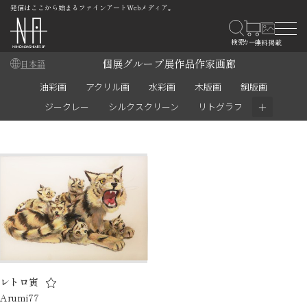
発信はここから始まるファインアートWebメディア。
個展
グループ展
作品
作家
画廊
日本語
油彩画
アクリル画
水彩画
木版画
銅版画
＋
ジークレー
シルクスクリーン
リトグラフ
レトロ寅
Arumi77