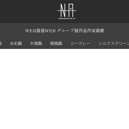
WEB個展
WEB グループ展
作品
作家
画廊
画
水彩画
木版画
銅版画
ジークレー
シルクスクリー