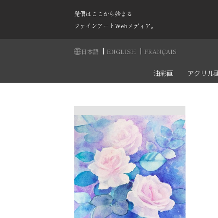
発信はここから始まる
ファインアートWebメディア。
|
|
日本語
ENGLISH
FRANÇAIS
油彩画
アクリル