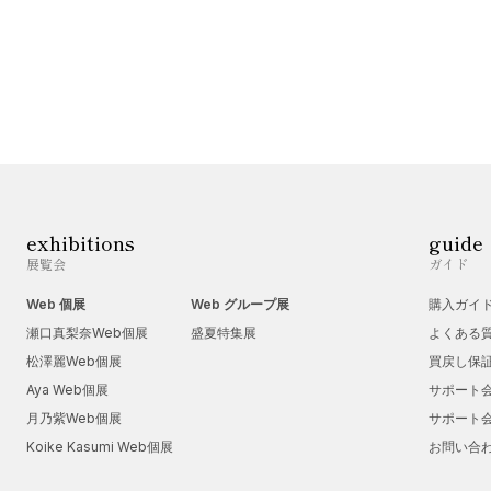
exhibitions
guide
展覧会
ガイド
Web 個展
Web グループ展
購入ガイ
瀬口真梨奈Web個展
盛夏特集展
よくある
松澤麗Web個展
買戻し保
Aya Web個展
サポート
月乃紫Web個展
サポート
Koike Kasumi Web個展
お問い合