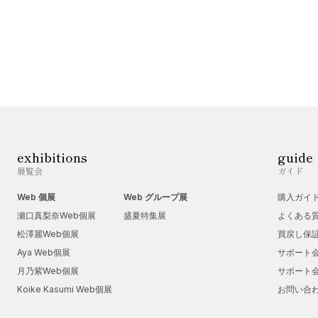
exhibitions
guide
展覧会
ガイド
Web 個展
Web グループ展
購入ガイ
瀬口真梨奈Web個展
盛夏特集展
よくある
松澤麗Web個展
買戻し保
Aya Web個展
サポート
月乃紫Web個展
サポート
Koike Kasumi Web個展
お問い合