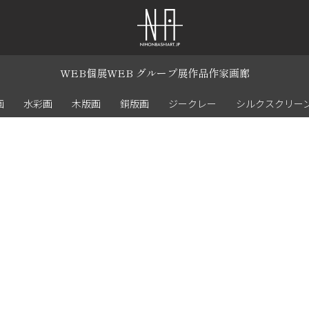
WEB個展
WEB グループ展
作品
作家
画廊
画
水彩画
木版画
銅版画
ジークレー
シルクスクリー