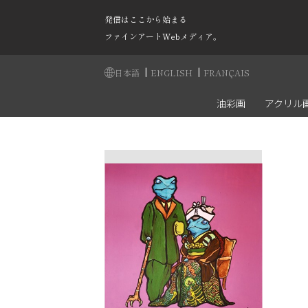
発信はここから始まる
ファインアートWebメディア。
|
|
日本語
ENGLISH
FRANÇAIS
油彩画
アクリル