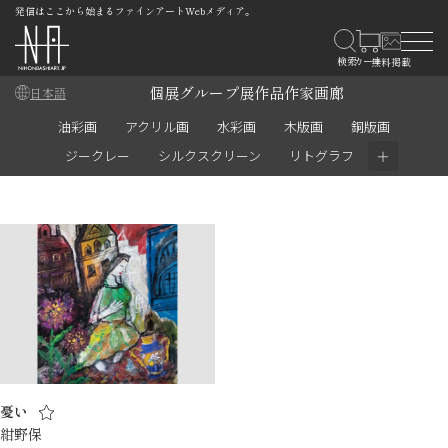
発信はここから始まるファインアートWebメディア。
個展
グループ展
作品
作家
画廊
日本語
油彩画
アクリル画
水彩画
木版画
銅版画
＋
ジークレー
シルクスクリーン
リトグラフ
憂い
紺野保