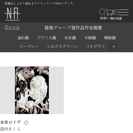
発信はここから始まるファインアートWebメディア。
個展
グループ展
作品
作家
画廊
日本語
油彩画
アクリル画
水彩画
木版画
銅版画
＋
ジークレー
シルクスクリーン
リトグラフ
未來のイヴ
田内さくら