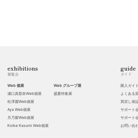
exhibitions
guide
展覧会
ガイド
Web 個展
Web グループ展
購入ガイ
瀬口真梨奈Web個展
盛夏特集展
よくある
松澤麗Web個展
買戻し保
Aya Web個展
サポート
月乃紫Web個展
サポート
Koike Kasumi Web個展
お問い合