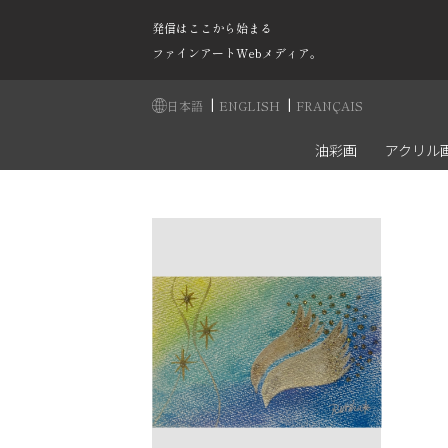
発信はここから始まる
ファインアートWebメディア。
|
|
日本語
ENGLISH
FRANÇAIS
油彩画
アクリル