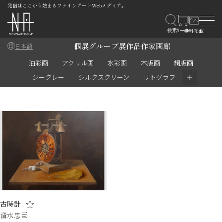
発信はここから始まるファインアートWebメディア。
個展
グループ展
作品
作家
画廊
日本語
油彩画
アクリル画
水彩画
木版画
銅版画
＋
ジークレー
シルクスクリーン
リトグラフ
古時計
清水忠臣