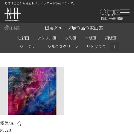
発信はここから始まるファインアートWebメディア。
個展
グループ展
作品
作家
画廊
日本語
油彩画
アクリル画
水彩画
木版画
銅版画
＋
ジークレー
シルクスクリーン
リトグラフ
優美/A
M Art