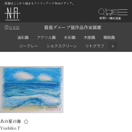
発信はここから始まるファインアートWebメディア。
個展
グループ展
作品
作家
画廊
日本語
油彩画
アクリル画
水彩画
木版画
銅版画
＋
ジークレー
シルクスクリーン
リトグラフ
あの夏の海
Yoshiko.T