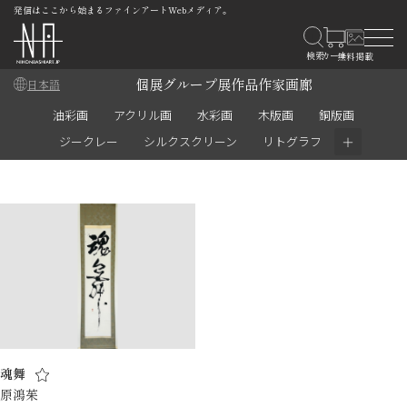
発信はここから始まるファインアートWebメディア。
個展
グループ展
作品
作家
画廊
日本語
油彩画
アクリル画
水彩画
木版画
銅版画
＋
ジークレー
シルクスクリーン
リトグラフ
魂舞
原鴻茱