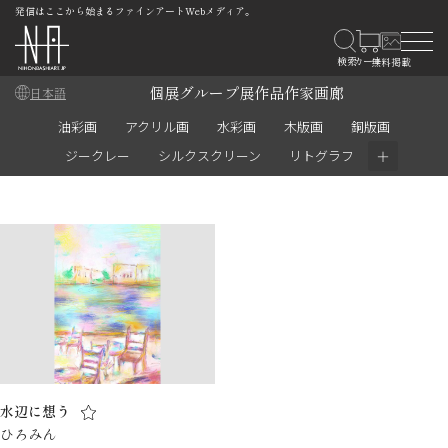
発信はここから始まるファインアートWebメディア。
個展
グループ展
作品
作家
画廊
日本語
油彩画
アクリル画
水彩画
木版画
銅版画
＋
ジークレー
シルクスクリーン
リトグラフ
水辺に想う
ひろみん