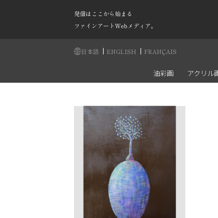
発信はここから始まる
ファインアートWebメディア。
|
|
日本語
ENGLISH
FRANÇAIS
油彩画
アクリル