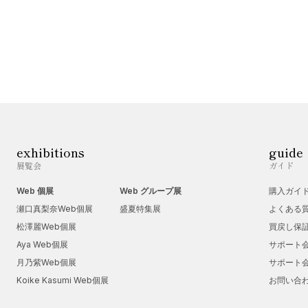
exhibitions
guide
展覧会
ガイド
Web 個展
Web グループ展
購入ガイ
瀬口真梨奈Web個展
盛夏特集展
よくある
松澤麗Web個展
買戻し保
Aya Web個展
サポート
月乃紫Web個展
サポート
Koike Kasumi Web個展
お問い合