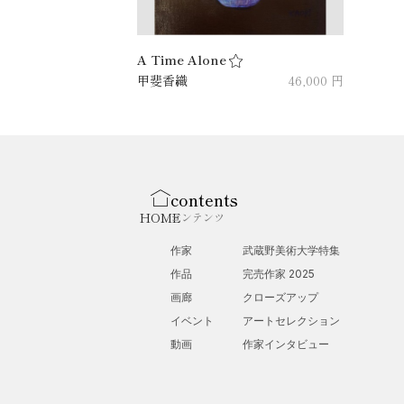
A Time Alone
甲斐香織
46,000 円
contents
HOME
コンテンツ
作家
武蔵野美術大学特集
作品
完売作家 2025
画廊
クローズアップ
イベント
アートセレクション
動画
作家インタビュー