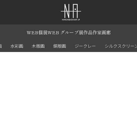
WEB個展
WEB グループ展
作品
作家
画廊
画
水彩画
木版画
銅版画
ジークレー
シルクスクリー