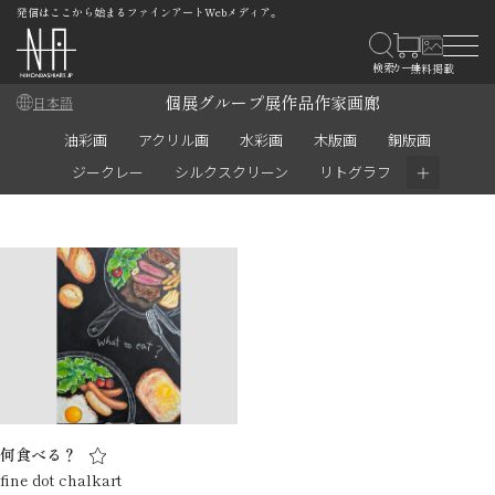
発信はここから始まるファインアートWebメディア。
個展
グループ展
作品
作家
画廊
日本語
油彩画
アクリル画
水彩画
木版画
銅版画
＋
ジークレー
シルクスクリーン
リトグラフ
何食べる？
fine dot chalkart