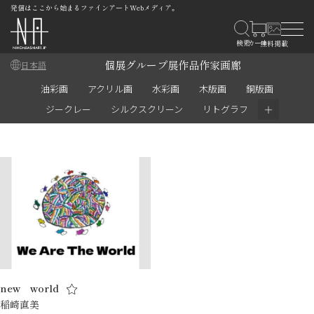
発信はここから始まるファインアートWebメディア。
個展
グループ展
作品
作家
画廊
日本語
油彩画
アクリル画
水彩画
木版画
銅版画
＋
ジークレー
シルクスクリーン
リトグラフ
new world
稲崎直美