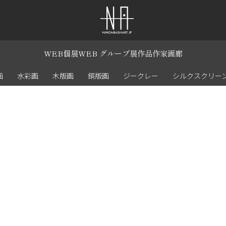
WEB個展
WEB グループ展
作品
作家
画廊
画
水彩画
木版画
銅版画
ジークレー
シルクスクリー