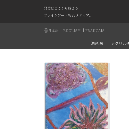
発信はここから始まる
ファインアートWebメディア。
|
|
日本語
ENGLISH
FRANÇAIS
油彩画
アクリル