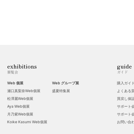
exhibitions
guide
展覧会
ガイド
Web 個展
Web グループ展
購入ガイ
瀬口真梨奈Web個展
盛夏特集展
よくある
松澤麗Web個展
買戻し保
Aya Web個展
サポート
月乃紫Web個展
サポート
Koike Kasumi Web個展
お問い合