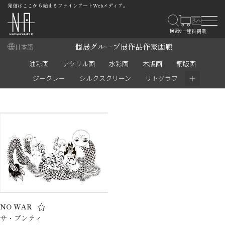
発信はここから始まるファインアートWebメディア。
個展
グループ展
作品
作家
画廊
日本語
油彩画
アクリル画
水彩画
木版画
銅版画
＋
ジークレー
シルクスクリーン
リトグラフ
NO WAR
サ・ブンティ