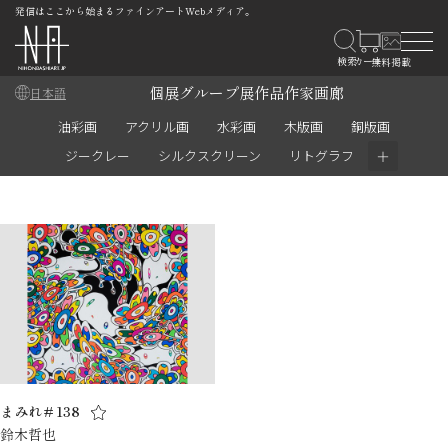
発信はここから始まるファインアートWebメディア。
個展
グループ展
作品
作家
画廊
日本語
油彩画
アクリル画
水彩画
木版画
銅版画
＋
ジークレー
シルクスクリーン
リトグラフ
まみれ＃138
鈴木哲也