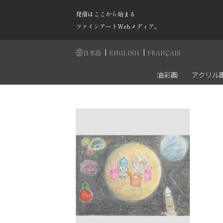
発信はここから始まる
ファインアートWebメディア。
|
|
日本語
ENGLISH
FRANÇAIS
油彩画
アクリル