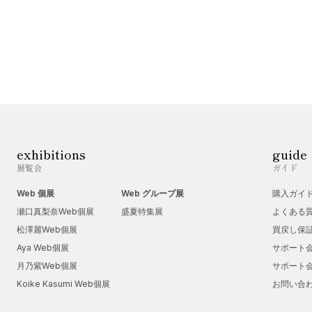
exhibitions
guide
展覧会
ガイド
Web 個展
Web グループ展
購入ガイ
瀬口真梨奈Web個展
盛夏特集展
よくある
松澤麗Web個展
買戻し保
Aya Web個展
サポート
月乃紫Web個展
サポート
Koike Kasumi Web個展
お問い合