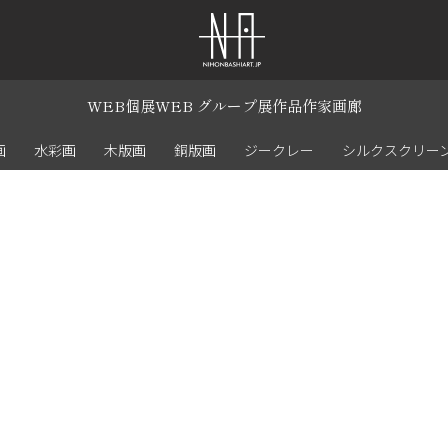
WEB個展
WEB グループ展
作品
作家
画廊
画
水彩画
木版画
銅版画
ジークレー
シルクスクリー