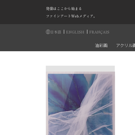
発信はここから始まる
ファインアートWebメディア。
|
|
日本語
ENGLISH
FRANÇAIS
油彩画
アクリル