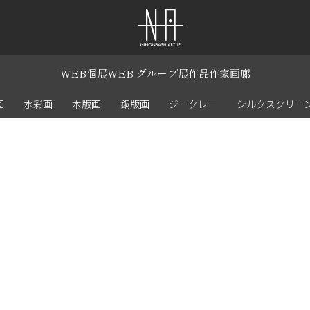
WEB個展
WEB グループ展
作品
作家
画廊
画
水彩画
木版画
銅版画
ジークレー
シルクスクリー