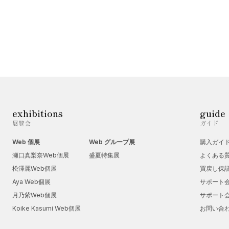
exhibitions
guide
展覧会
ガイド
Web 個展
Web グループ展
購入ガイ
瀬口真梨奈Web個展
盛夏特集展
よくある
松澤麗Web個展
買戻し保
Aya Web個展
サポート
月乃紫Web個展
サポート
Koike Kasumi Web個展
お問い合