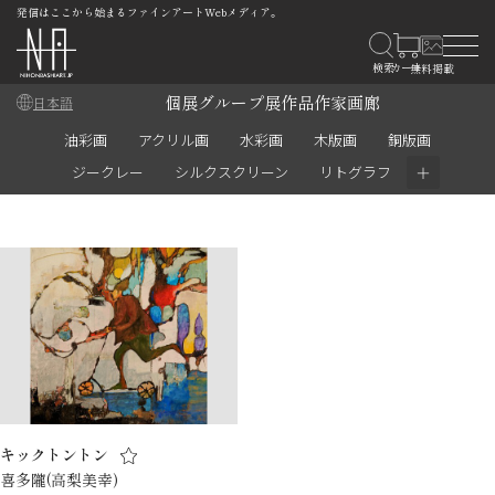
発信はここから始まるファインアートWebメディア。
個展
グループ展
作品
作家
画廊
日本語
油彩画
アクリル画
水彩画
木版画
銅版画
＋
ジークレー
シルクスクリーン
リトグラフ
キックトントン
喜多隴(高梨美幸)