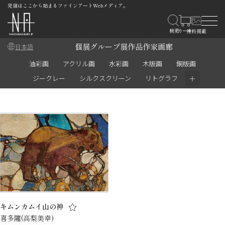
発信はここから始まるファインアートWebメディア。
個展
グループ展
作品
作家
画廊
日本語
油彩画
アクリル画
水彩画
木版画
銅版画
＋
ジークレー
シルクスクリーン
リトグラフ
キムンカムイ山の神
喜多隴(高梨美幸)