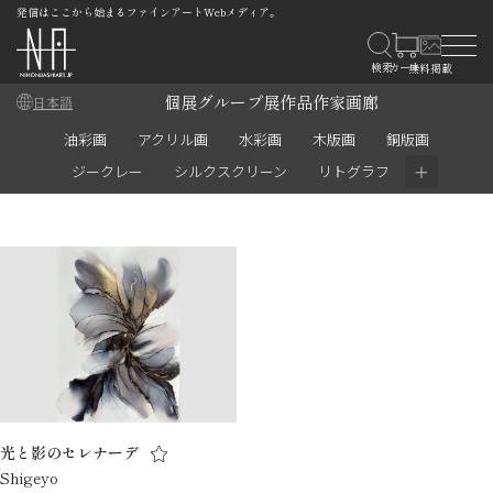
発信はここから始まるファインアートWebメディア。
個展
グループ展
作品
作家
画廊
日本語
油彩画
アクリル画
水彩画
木版画
銅版画
＋
ジークレー
シルクスクリーン
リトグラフ
光と影のセレナーデ
Shigeyo