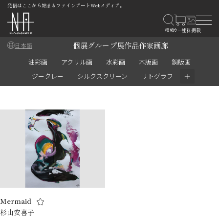
発信はここから始まるファインアートWebメディア。
個展
グループ展
作品
作家
画廊
日本語
油彩画
アクリル画
水彩画
木版画
銅版画
＋
ジークレー
シルクスクリーン
リトグラフ
Mermaid
杉山安喜子