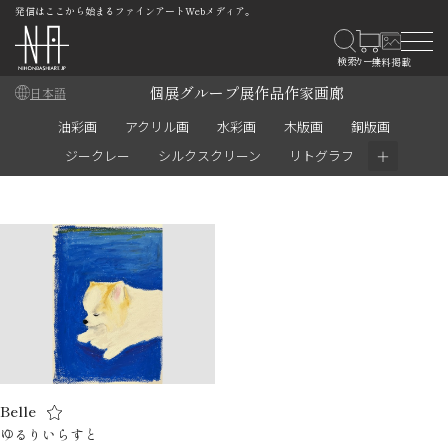
発信はここから始まるファインアートWebメディア。
個展
グループ展
作品
作家
画廊
日本語
油彩画
アクリル画
水彩画
木版画
銅版画
＋
ジークレー
シルクスクリーン
リトグラフ
Belle
ゆるりいらすと