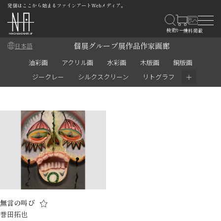
発信はここから始まるファインアートWebメディア。
個展
グループ展
作品
作家
画廊
日本語
油彩画
アクリル画
水彩画
木版画
銅版画
＋
ジークレー
シルクスクリーン
リトグラフ
無言の叫び
誉田拓也