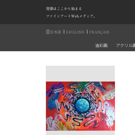
発信はここから始まる
ファインアートWebメディア。
|
|
日本語
ENGLISH
FRANÇAIS
油彩画
アクリル