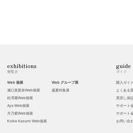
exhibitions
guide
展覧会
ガイド
Web 個展
Web グループ展
購入ガイ
瀬口真梨奈Web個展
盛夏特集展
よくある
松澤麗Web個展
買戻し保
Aya Web個展
サポート
月乃紫Web個展
サポート
Koike Kasumi Web個展
お問い合