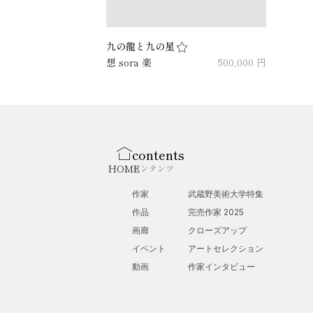
九の龍と九の星
想 sora 楽
500,000 円
contents
HOME
コンテンツ
作家
武蔵野美術大学特集
作品
完売作家 2025
画廊
クローズアップ
イベント
アートセレクション
動画
作家インタビュー