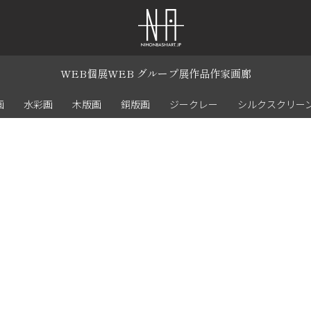
WEB個展
WEB グループ展
作品
作家
画廊
画
水彩画
木版画
銅版画
ジークレー
シルクスクリー