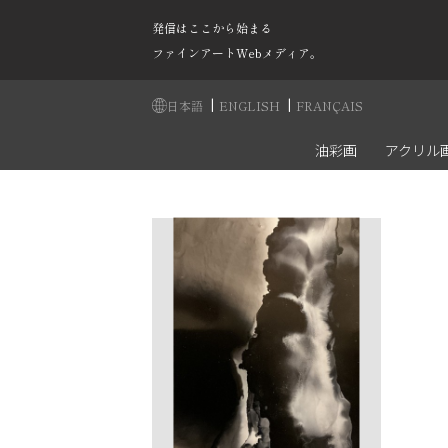
発信はここから始まる
ファインアートWebメディア。
|
|
日本語
ENGLISH
FRANÇAIS
油彩画
アクリル