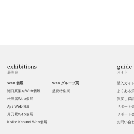
exhibitions
guide
展覧会
ガイド
Web 個展
Web グループ展
購入ガイ
瀬口真梨奈Web個展
盛夏特集展
よくある
松澤麗Web個展
買戻し保
Aya Web個展
サポート
月乃紫Web個展
サポート
Koike Kasumi Web個展
お問い合