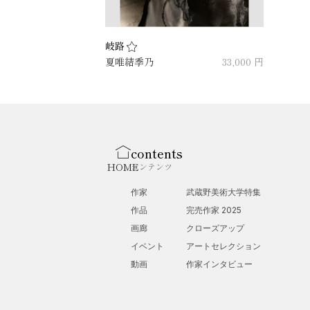
岐路
夏唯結季乃
33,000 円
contents
HOME
コンテンツ
作家
武蔵野美術大学特集
作品
完売作家 2025
画廊
クローズアップ
イベント
アートセレクション
動画
作家インタビュー