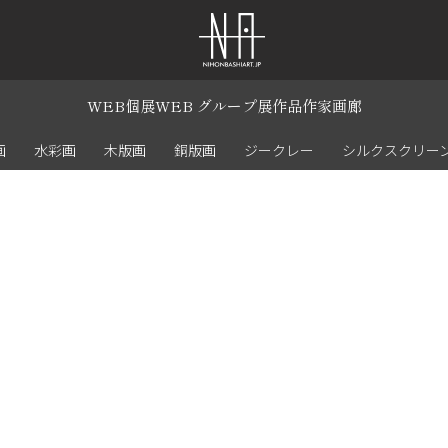
WEB個展
WEB グループ展
作品
作家
画廊
画
水彩画
木版画
銅版画
ジークレー
シルクスクリー