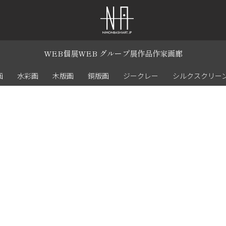
WEB個展
WEB グループ展
作品
作家
画廊
画
水彩画
木版画
銅版画
ジークレー
シルクスクリー