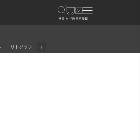
＋
ン
リトグラフ