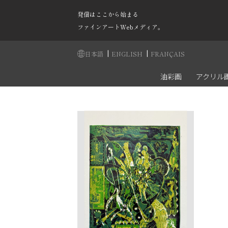
発信はここから始まる
ファインアートWebメディア。
|
|
日本語
ENGLISH
FRANÇAIS
油彩画
アクリル