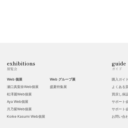
exhibitions
guide
展覧会
ガイド
Web 個展
Web グループ展
購入ガイ
瀬口真梨奈Web個展
盛夏特集展
よくある
松澤麗Web個展
買戻し保
Aya Web個展
サポート
月乃紫Web個展
サポート
Koike Kasumi Web個展
お問い合