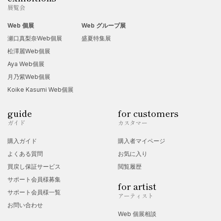
展覧会
Web 個展
Web グループ展
瀬口真梨奈Web個展
盛夏特集展
松澤麗Web個展
Aya Web個展
月乃紫Web個展
Koike Kasumi Web個展
guide
for customers
ガイド
カスタマー
購入ガイド
購入者マイページ
よくある質問
お気に入り
買戻し保証サービス
閲覧履歴
サポート会員様募集
for artist
サポート会員様一覧
アーティスト
お問い合わせ
Web 個展相談