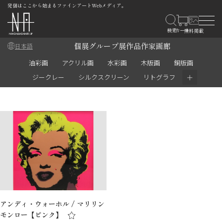
発信はここから始まるファインアートWebメディア。
個展
グループ展
作品
作家
画廊
日本語
油彩画
アクリル画
水彩画
木版画
銅版画
＋
ジークレー
シルクスクリーン
リトグラフ
アンディ・ウォーホル / マリリン
モンロー【ピンク】