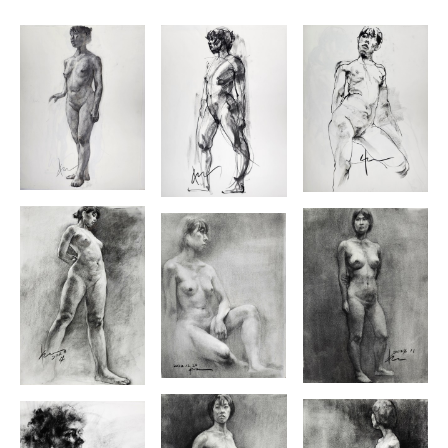
指導。
その間、東京、大阪、名古屋、鹿児島でのデッサン指導セミナ
ーを毎月開催。
滋賀県成安造形大学、大阪アニメーションスクール、京都テク
ノロジー専門学校で人体デッサン講師を務める。
主に人体、及び人物デッサンに特化した指導を行う。
人体デッサン、クロッキーに関する指導書、作品集を書籍や電
子書籍共に出版。
それを機に作品制作活動を始める。国内では主に東京招待個展
やニューヨークでも展示。
２００９年に東京都から出版された「アニメの教科書」にも渡
邊クロッキー技法として数ページにわたり紹介され、
スエーデン国立ルンド大学での美術講義にて、日本の渡邊一雅
クロッキー技法として紹介された。