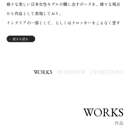
様々な美しい日本女性モデルが醸し出すポーズを、様々な視点
から作品として表現しており、
インテリアの一部として、もしくはクロッキーをこよなく愛す
る方々にも参考となる作品になることでしょう。
続きを読む
※作品はかなり薄めの用紙を使用し、画材はチャコール、パス
テル、水彩等々で制作しているため、
加筆、腐蝕、傷、湿気、カビ、等々を防ぐ為、全てにラミネ
WORKS
INTERVIEW
EXHIBITIONS
ートコート加工をしてありますのでご了承下さい。
B4判、ラミネートフィルム加工、額装飾の販売作品となりま
す。
WORKS
京都市北区にて基礎デッサン指導研究所「アトリエ路樹絵」を
作品
設立し３０年以上、将来アーティストを目指する若い生徒達を