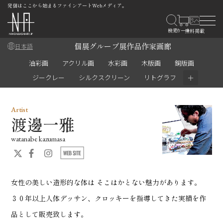
発信はここから始まるファインアートWebメディア。
個展
グループ展
作品
作家
画廊
日本語
油彩画
アクリル画
水彩画
木版画
銅版画
＋
ジークレー
シルクスクリーン
リトグラフ
Artist
渡邊一雅
watanabe kazumasa
女性の美しい造形的な体は そこはかとない魅力があります。
３０年以上人体デッサン、クロッキーを指導してきた実績を作
品として販売致します。