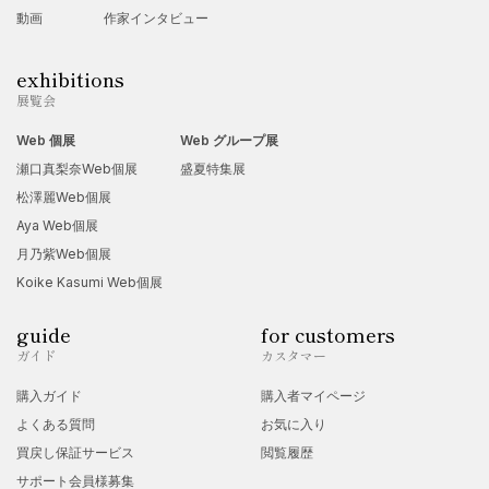
動画
作家インタビュー
exhibitions
展覧会
Web 個展
Web グループ展
瀬口真梨奈Web個展
盛夏特集展
松澤麗Web個展
Aya Web個展
月乃紫Web個展
Koike Kasumi Web個展
guide
for customers
ガイド
カスタマー
購入ガイド
購入者マイページ
よくある質問
お気に入り
買戻し保証サービス
閲覧履歴
サポート会員様募集