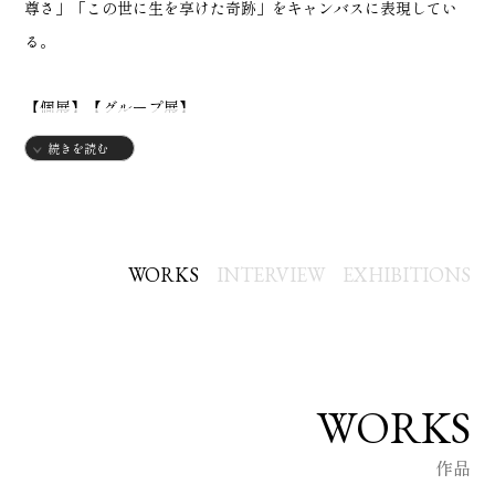
尊さ」「この世に生を享けた奇跡」をキャンバスに表現してい
る。
【個展】【グループ展】
2023
続きを読む
◇Exhibition ［New York Art Galaxy］(東京)
◇伊勢丹立川店ギャラリースクエア展示(東京)
2024
WORKS
INTERVIEW
EXHIBITIONS
◇47都道府県日本全国アートの旅in平塚美術館 準グランプリ(神
奈川)
◇TETSUYA SUZUKI SOLO EXHIBITION 原宿(東京)
◇Tokyo artlabo(Grop exhibition)(東京)
WORKS
作品
2025