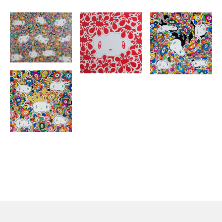
◇Grop exhibition of Japanese artists inHK(香港)
◇THE SQUARE VOL.3(横浜赤レンガ)
◇第15回「躍動する現代作家展」入選(福岡)
◇47都道府県日本全国アートの旅in銀座(東京)
◇Independent TOKYO 2025(東京)