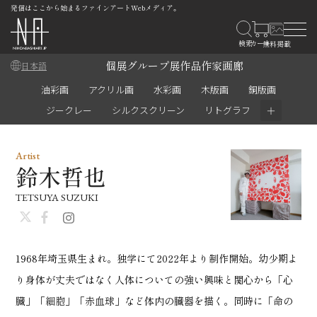
発信はここから始まるファインアートWebメディア。
個展
グループ展
作品
作家
画廊
日本語
油彩画
アクリル画
水彩画
木版画
銅版画
＋
ジークレー
シルクスクリーン
リトグラフ
Artist
鈴木哲也
TETSUYA SUZUKI
1968年埼玉県生まれ。独学にて2022年より制作開始。幼少期よ
り身体が丈夫ではなく人体についての強い興味と関心から「心
臓」「細胞」「赤血球」など体内の臓器を描く。同時に「命の