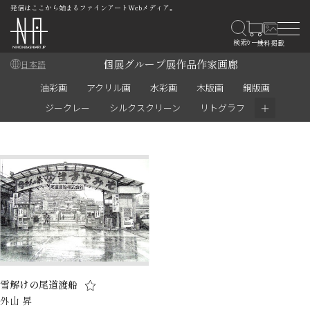
発信はここから始まるファインアートWebメディア。
個展
グループ展
作品
作家
画廊
日本語
油彩画
アクリル画
水彩画
木版画
銅版画
＋
ジークレー
シルクスクリーン
リトグラフ
雪解けの尾道渡船
外山 昇