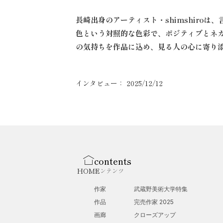
長崎出身のアーティスト・shimshiroは
色という対照的な色彩で、ポジティブとネ
の気持ちを作品に込め、見る人の心に寄り
インタビュー： 2025/12/12
contents
HOME
コンテンツ
作家
武蔵野美術大学特集
作品
完売作家 2025
画廊
クローズアップ