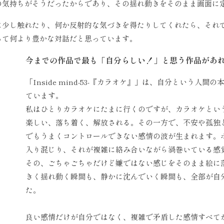
の気持ちがそうだったからであり、その揺れ動きをそのまま画面に
に少し触れたり、何か反射的な気づきを得たりしてくれたら、それ
って何より豊かな対話だと思っています。
今までの作品で最も「自分らしい！」と思う作品があ
「Inside mind-53-『カラオケ』」は、自分という
ています。
私はひとりカラオケにたまに行くのですが、カラオケとい
楽しい、落ち着く、解放される。その一方で、不安や孤独
でもうまくコントロールできない感情の波が生まれます。
入り混じり、それが複雑に絡み合いながら渦巻いている感
その、ごちゃごちゃだけど嫌ではない感じをそのまま絵に
きく揺れ動く瞬間も、静かに沈んでいく瞬間も、全部が自
た。
良い感情だけが自分ではなく、複雑で矛盾した感情すべて