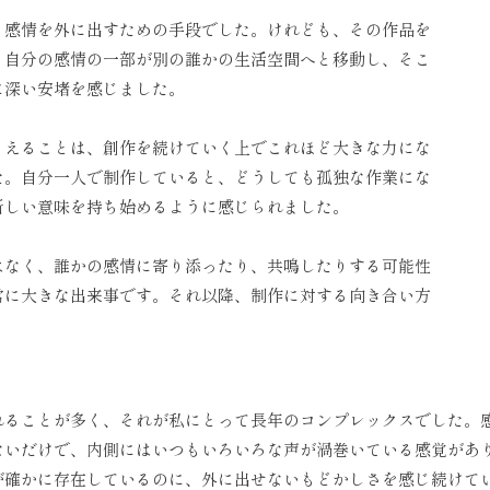
る感情を外に出すための手段でした。けれども、その作品を
、自分の感情の一部が別の誰かの生活空間へと移動し、そこ
に深い安堵を感じました。
らえることは、創作を続けていく上でこれほど大きな力にな
た。自分一人で制作していると、どうしても孤独な作業にな
新しい意味を持ち始めるように感じられました。
はなく、誰かの感情に寄り添ったり、共鳴したりする可能性
常に大きな出来事です。それ以降、制作に対する向き合い方
。
れることが多く、それが私にとって長年のコンプレックスでした。
ないだけで、内側にはいつもいろいろな声が渦巻いている感覚があ
が確かに存在しているのに、外に出せないもどかしさを感じ続けて