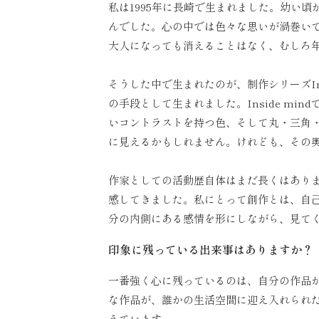
私は1995年に長崎で生まれました。幼い
んでした。心の中では色々な思いが渦巻い
大人になっても消えることはなく、むしろ
そうした中で生まれたのが、制作シリーズIn
の手段として生まれました。Inside m
いコントラストを持つ色、そして丸・三角
に見えるかもしれません。けれども、その
作家としての活動歴自体はまだ長くはあり
感してきました。私にとって創作とは、自
分の内側にある感情を形にしながら、見て
印象に残っている出来事はありますか？
一番強く心に残っているのは、自分の作品
な作品が、誰かの生活空間に迎え入れられ
えています。