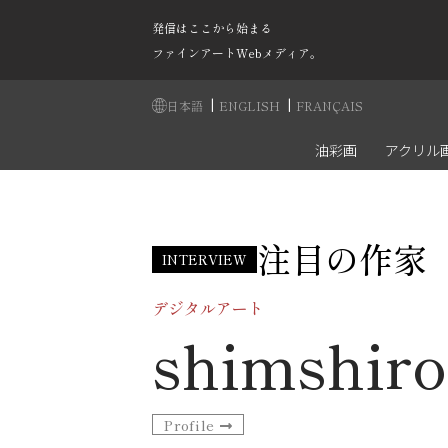
発信はここから始まる
ファインアートWebメディア。
|
|
日本語
ENGLISH
FRANÇAIS
油彩画
アクリル
注目の作家
INTERVIEW
デジタルアート
shimshiro
Profile