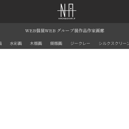
WEB個展
WEB グループ展
作品
作家
画廊
画
水彩画
木版画
銅版画
ジークレー
シルクスクリー