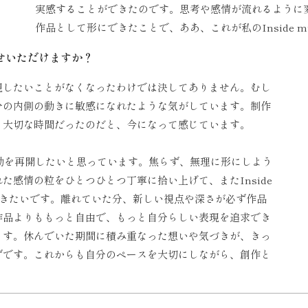
実感することができたのです。思考や感情が流れるように
作品として形にできたことで、ああ、これが私のInside 
せいただけますか？
現したいことがなくなったわけでは決してありません。むし
分の内側の動きに敏感になれたような気がしています。制作
う大切な時間だったのだと、今になって感じています。
活動を再開したいと思っています。焦らず、無理に形にしよう
た感情の粒をひとつひとつ丁寧に拾い上げて、またInside
いきたいです。離れていた分、新しい視点や深さが必ず作品
作品よりももっと自由で、もっと自分らしい表現を追求でき
ます。休んでいた期間に積み重なった想いや気づきが、きっ
ずです。これからも自分のペースを大切にしながら、創作と