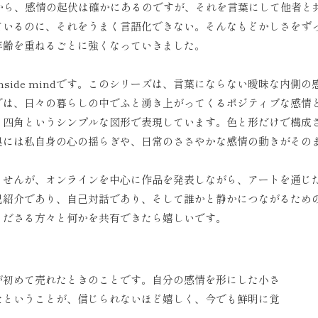
頃から、感情の起伏は確かにあるのですが、それを言葉にして他者
ているのに、それをうまく言語化できない。そんなもどかしさをず
年齢を重ねるごとに強くなっていきました。
side mindです。このシリーズは、言葉にならない曖昧な内側
indでは、日々の暮らしの中でふと湧き上がってくるポジティブな感
・四角というシンプルな図形で表現しています。色と形だけで構成
奥には私自身の心の揺らぎや、日常のささやかな感情の動きがその
ませんが、オンラインを中心に作品を発表しながら、アートを通じ
己紹介であり、自己対話であり、そして誰かと静かにつながるため
くださる方々と何かを共有できたら嬉しいです。
が初めて売れたときのことです。自分の感情を形にした小さ
たということが、信じられないほど嬉しく、今でも鮮明に覚