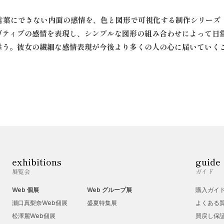
、言葉にできない内面の感情を、色と図形で可視化する制作シリーズ「I
ガティブの感情を表現し、シンプルな図形の組み合わせによって日
添う。
彼女の繊細な感情表現が今後より多くの人の心に届いていく
exhibitions
guide
展覧会
ガイド
Web 個展
Web グループ展
購入ガイ
瀬口真梨奈Web個展
盛夏特集展
よくある
松澤麗Web個展
買戻し保