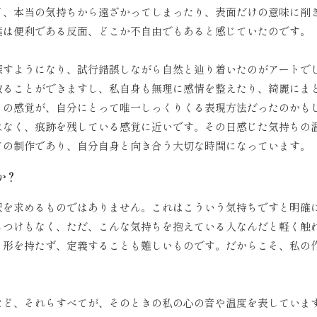
ど、本当の気持ちから遠ざかってしまったり、表面だけの意味に削
葉は便利である反面、どこか不自由でもあると感じていたのです。
探すようになり、試行錯誤しながら自然と辿り着いたのがアートで
取ることができますし、私自身も無理に感情を整えたり、綺麗にま
その感覚が、自分にとって唯一しっくりくる表現方法だったのかも
はなく、痕跡を残している感覚に近いです。その日感じた気持ちの
ての制作であり、自分自身と向き合う大切な時間になっています。
か？
釈を求めるものではありません。これはこういう気持ちですと明確
しつけもなく、ただ、こんな気持ちを抱えている人なんだと軽く触
、形を持たず、定義することも難しいものです。だからこそ、私の
など、それらすべてが、そのときの私の心の音や温度を表していま