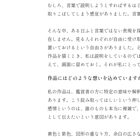
むしろ、言葉で説明しようとすればするほ
取りこぼしてしまう感覚がありました。言
そんな中、ある日ふと言葉ではない表現を
在しません。見る人それぞれが自由に受け
置いておけるという自由さがありました。
作品を描くとき、私は説明をしているので
えて、画面に留めておく。それが私にとっ
作品にはどのような想いを込めています
私の作品は、鑑賞者の方に特定の意味や解
あります。こう読み取ってほしいという押
感情というのは、誰のものも本当に複雑で
として伝えたいという意図があります。
黄色と紫色、図形の重なり方、余白の広さ