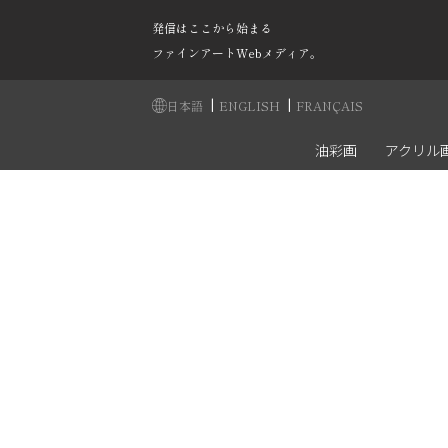
発信はここから始まる
ファインアートWebメディア。
|
|
日本語
ENGLISH
FRANÇAIS
油彩画
アクリル