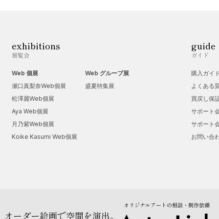
exhibitions
guide
展覧会
ガイド
Web 個展
Web グループ展
購入ガイ
瀬口真梨奈Web個展
盛夏特集展
よくある
松澤麗Web個展
買戻し保
Aya Web個展
サポート
月乃紫Web個展
サポート
Koike Kasumi Web個展
お問い合
オリジナルアートの相談・制作依頼
オーダー絵画で空間を演出。