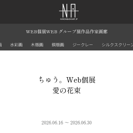
WEB個展
WEB グループ展
作品
作家
画廊
画
水彩画
木版画
銅版画
ジークレー
シルクスクリー
ちゅう。Web個展
愛の花束
2026.06.16 ～ 2026.06.30