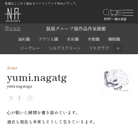
発信はここから始まるファインアートWebメディア。
個展
グループ展
作品
作家
画廊
日本語
油彩画
アクリル画
水彩画
木版画
銅版画
＋
ジークレー
シルクスクリーン
リトグラフ
Artist
yumi.nagatg
yumi nagatagu
心が動いた瞬間を書き留めています。
過去も現在も未来もそうして生きていきます。