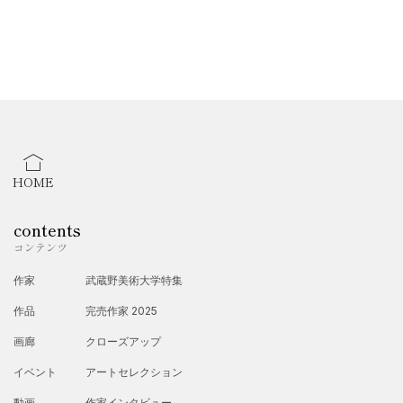
●その他 活動●
・原画、Tシャツ、スマホケース等作成・販売
HOME
contents
コンテンツ
作家
武蔵野美術大学特集
作品
完売作家 2025
画廊
クローズアップ
イベント
アートセレクション
動画
作家インタビュー