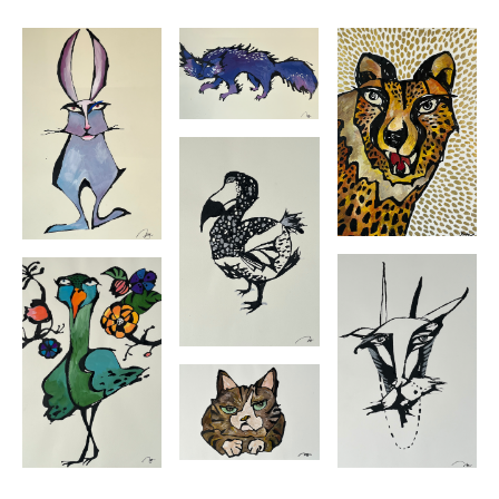
阪）
2016.12 グループ展 「謹賀干支展 酉 2017」
（magatama/大阪）
2017.3 川西まちなか美術館にて展示、ターナー色彩株式会社賞
受賞
2017.3 展示販売（ヘアサロンBouclettes）
2019.3 グループ展 「ura art exhibition」 （MIRAIE
Gallery／大阪）
●WORKS●
・写真スタジオ STUDIO6 （背景黒板アート）
・餃子食堂なんともはや （ショップイラスト）
・古着屋Nardis (ショップイラスト）