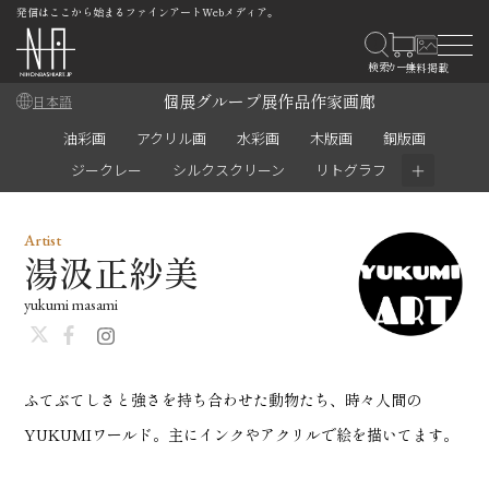
発信はここから始まるファインアートWebメディア。
個展
グループ展
作品
作家
画廊
日本語
油彩画
アクリル画
水彩画
木版画
銅版画
＋
ジークレー
シルクスクリーン
リトグラフ
Artist
湯汲正紗美
yukumi masami
ふてぶてしさと強さを持ち合わせた動物たち、時々人間の
YUKUMIワールド。主にインクやアクリルで絵を描いてます。