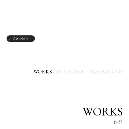
続きを読む
2011 Masa Mode Academy of Art 卒業
2012.1 グループ展 「糸」 （ART HOUSE／大阪）
2012.9 個展 「FACE」 （salle202/大阪）
2012.10 企画展 「ART LABO×2012」 (The Artcomplex
WORKS
INTERVIEW
EXHIBITIONS
Center/東京）
2013.3 個展 「TWO SIDES」 （salle202/大阪）
2013.5 展示販売 （洋食レストラン らきせぶ）
WORKS
2013.9 個展 「I am」 （Duce mix shop/京都）
2013.9 展示販売 （STUDIO DIFFUSE MAKE+)
作品
2016.2 グループ展 「ura art exhibition」 （magatama/大