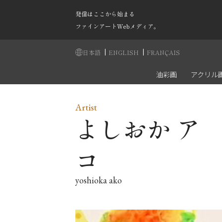
発信はここから始まる
ファインアートWebメディア。
|
|
日本語
ENGLISH
FRANÇAIS
油彩画
アクリル
Artist
よしおか ア
コ
yoshioka ako