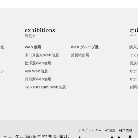
exhibitions
gu
展覧会
ガイ
特集
Web 個展
Web グループ展
購入
瀬口真梨奈Web個展
盛夏特集展
よく
松澤麗Web個展
買戻
ョン
Aya Web個展
サポ
ー
月乃紫Web個展
サポ
Koike Kasumi Web個展
お問
オリジナルアートの相談・制作依頼
オーダー絵画で空間を演出。