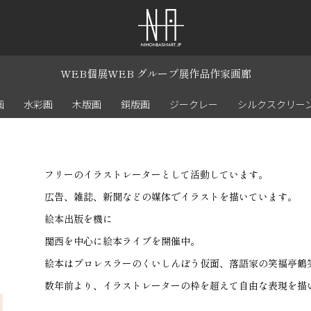
WEB個展
WEB グループ展
作品
作家
画廊
画
水彩画
木版画
銅版画
ジークレー
シルクスクリー
フリーのイラストレーターとして活動しています。
広告、雑誌、新聞などの媒体でイラストを描いています。
絵本出版を機に
関西を中心に絵本ライブを開催中。
絵本はプロレスラーのくいしんぼう仮面、落語家の笑福亭鶴
数年前より、イラストレーターの枠を超えて自由な表現を描