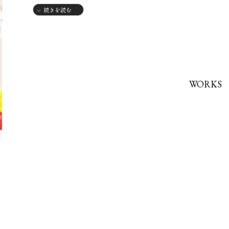
続きを読む
大阪デザイナー学院卒業。
デザイン会社勤務を経てフリーのイラストレーターになる。
大阪のギャラリーThe14thmoon、守口市立図書館、樂食
守口市立図書館で子ども達向けのYouTubeも配信している。
WORKS