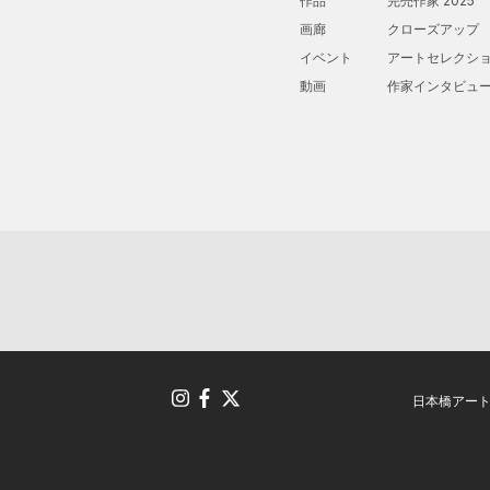
作品
完売作家 2025
画廊
クローズアップ
イベント
アートセレクシ
動画
作家インタビュ
日本橋アー