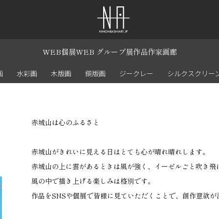
WEB個展
WEB グループ展
作品
作家
画廊
画
水彩画
木版画
銅版画
ジークレー
シルクスクリー
赤城山は心のふるさと
赤城山がきれいに見える日はとても心が晴れ晴れします。
赤城山の上に雲があるときは風が強く、イーゼルごと吹き飛
風の中で描き上げる楽しみは格別です。
作品をSNSや個展で皆様に見ていただくことで、創作意欲が