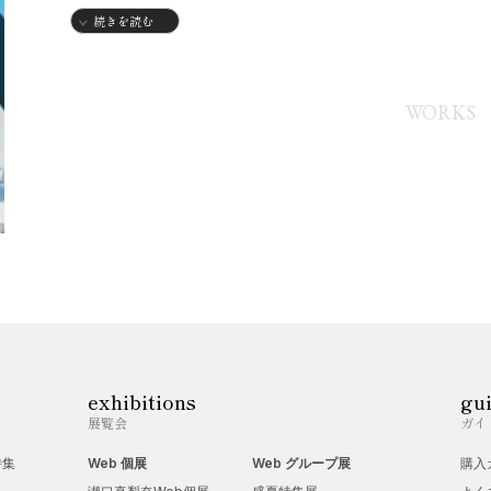
【略歴】
続きを読む
1950年
・群馬県生まれ
WORKS
2006年
・東京藝術大学油画専攻1次試験合格
2012年
・太田情報商科専門学校デジタルグラフィック科卒業
【個展】
1970年
・5月 三洋電機「米山成一展」
・10月 太田市民会館「米山成一展」
exhibitions
gu
1971年
展覧会
ガイ
・栃木県足利市民会館「米山成一展」
特集
Web 個展
Web グループ展
購入