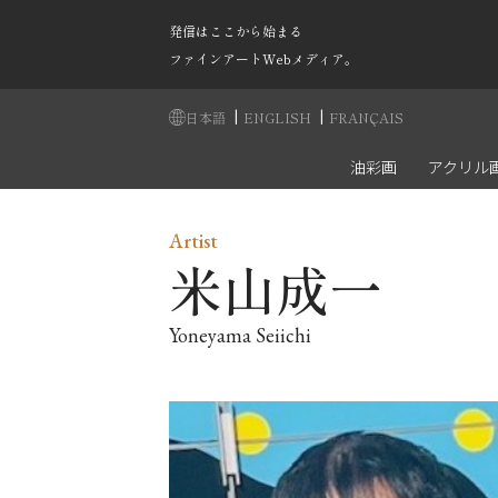
発信はここから始まる
ファインアートWebメディア。
|
|
日本語
ENGLISH
FRANÇAIS
油彩画
アクリル
Artist
米山成一
Yoneyama Seiichi