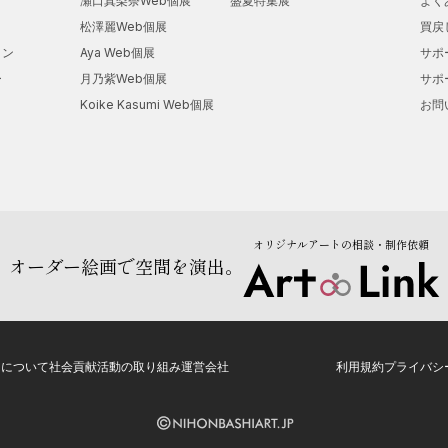
瀬口真梨奈Web個展
盛夏特集展
よく
【グループ展】
松澤麗Web個展
買戻
2008年
ョン
Aya Web個展
サポ
・国立新美術館「アンデパンダン展」
ー
月乃紫Web個展
サポ
Koike Kasumi Web個展
お問
オリジナルアートの相談・制作依頼
オーダー絵画で空間を演出。
トについて
社会貢献活動の取り組み
運営会社
利用規約
プライバシ