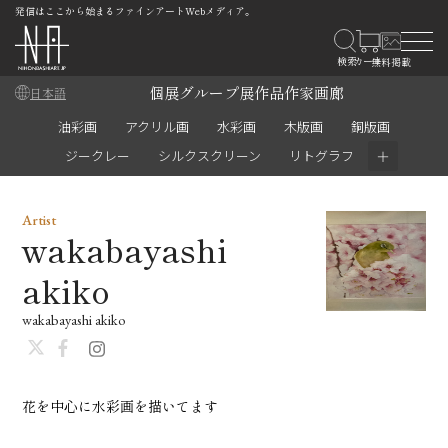
発信はここから始まるファインアートWebメディア。
個展
グループ展
作品
作家
画廊
日本語
油彩画
アクリル画
水彩画
木版画
銅版画
＋
ジークレー
シルクスクリーン
リトグラフ
Artist
wakabayashi
akiko
wakabayashi akiko
花を中心に水彩画を描いてます