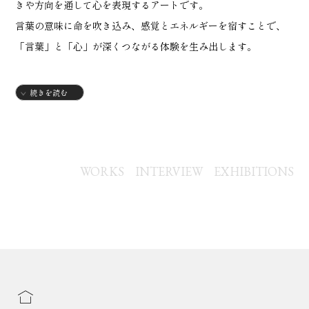
きや方向を通して心を表現するアートです。
言葉の意味に命を吹き込み、感覚とエネルギーを宿すことで、
「言葉」と「心」が深くつながる体験を生み出します。
私は、遊び心、知的好奇心、文化への探求、インスピレーショ
続きを読む
ン、そして人生の物語を大切にしながら創作しています。
言葉の意味を深く考え、五感すべてで情景を感じ、その力を全
身で受けとめることで、言葉は本当の意味で「生きたもの」と
WORKS
INTERVIEW
EXHIBITIONS
してあなたの中に根づいていきます。
Vision Calligraphyの使命は、日々の暮らしの中に寄り添い、
あなたの心とビジョンをつなぐこと。
私の作品を多くの方に「見て」「感じて」「体験して」いただ
けることを願っています。