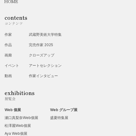
HOME
ご希望があれば、書道作品の紹介文、ウェブサイト用のプロフ
contents
ィール文、展示会の案内文などにもアレンジできます。お気軽
コンテンツ
にご相談ください。
作家
武蔵野美術大学特集
作品
完売作家 2025
6歳より中学2年まで書道を学び、大人になってから再び書道を
画廊
クローズアップ
再開。個展・グループ展は未経験だが、友人や知人から店の看
イベント
アートセレクション
板を頼まれて作成する機会はあった。
動画
作家インタビュー
exhibitions
展覧会
Web 個展
Web グループ展
瀬口真梨奈Web個展
盛夏特集展
松澤麗Web個展
Aya Web個展