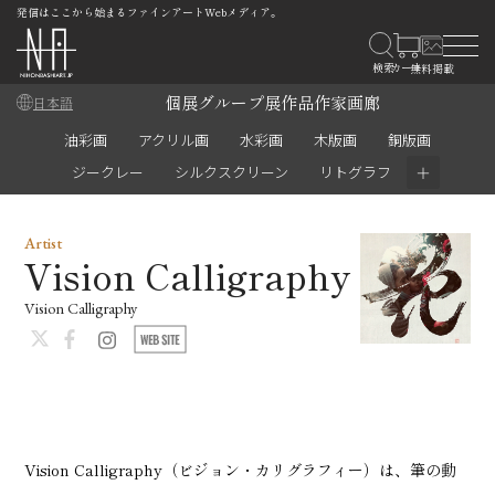
発信はここから始まるファインアートWebメディア。
個展
グループ展
作品
作家
画廊
日本語
油彩画
アクリル画
水彩画
木版画
銅版画
＋
ジークレー
シルクスクリーン
リトグラフ
Artist
Vision Calligraphy
Vision Calligraphy
Vision Calligraphy（ビジョン・カリグラフィー）は、筆の動