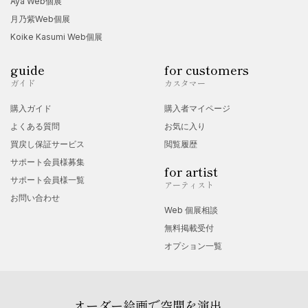
Aya Web個展
月乃紫Web個展
Koike Kasumi Web個展
guide
for customers
ガイド
カスタマー
購入ガイド
購入者マイページ
よくある質問
お気に入り
買戻し保証サービス
閲覧履歴
サポート会員様募集
for artist
サポート会員様一覧
アーティスト
お問い合わせ
Web 個展相談
無料掲載受付
オプション一覧
オーダー絵画で空間を演出。