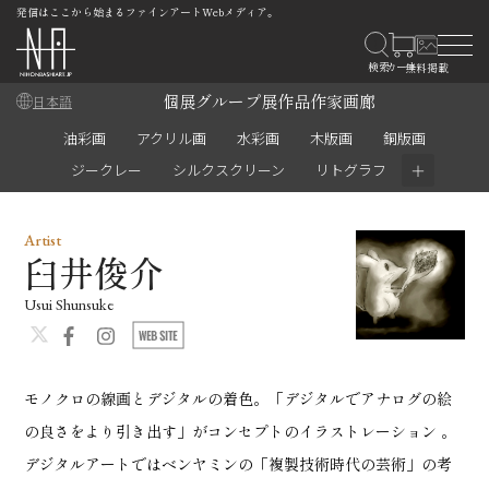
発信はここから始まるファインアートWebメディア。
個展
グループ展
作品
作家
画廊
日本語
油彩画
アクリル画
水彩画
木版画
銅版画
＋
ジークレー
シルクスクリーン
リトグラフ
Artist
臼井俊介
Usui Shunsuke
モノクロの線画とデジタルの着色。「デジタルでアナログの絵
の良さをより引き出す」がコンセプトのイラストレーション 。
デジタルアートではベンヤミンの「複製技術時代の芸術」の考