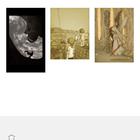
・RPGレストラン挿絵
・しまなみ海道秋の音楽休暇村『動物の謝肉祭』アニメーショ
ン制作など
2023年
・尾道を描いた画集『SAKASHIMA』を春由舎から刊行（http
s://amzn.asia/d/gFfVxxN）
2024年
・アトリエカクレガ立ち上げ。デジタルアート講座や絵の発注
を受付中
2025年
・ルーヴル美術館で開催されるArt Shopping Parisに出品予定
【個展】
2021年
・アーケード展 in 呉・尾道