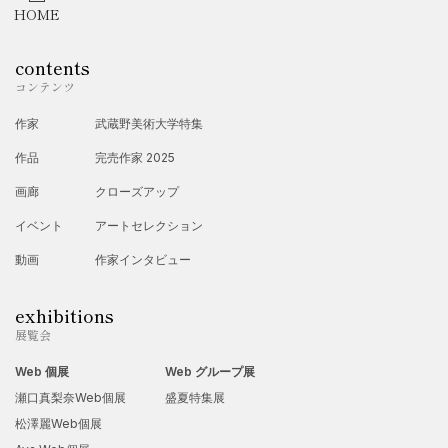
2023年
HOME
・ハコニワ展 ハコブネ展
contents
2024年
コンテンツ
・パリクレ展
作家
武蔵野美術大学特集
作品
完売作家 2025
画廊
クローズアップ
イベント
アートセレクション
動画
作家インタビュー
exhibitions
展覧会
Web 個展
Web グループ展
瀬口真梨奈Web個展
盛夏特集展
松澤麗Web個展