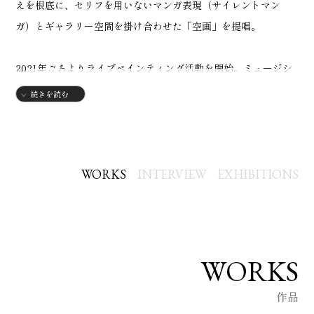
えを根底に、セリフを用いないマンガ表現（サイレントマン
ガ）とギャラリー空間を掛け合わせた「空画」を提唱。
2021年ごろよりライブペインティング活動を開始。ミュージシ
ャンや詠み手とのセッションの中で、場と人とのアウラを即興
続きを読む
的に描き出す。
【略歴】
・広島県呉市出身
WORKS
INTERVIEW
EXHIBITIONS
・京都精華大学人文学部卒
・10年間東京での下積み時代を経たのち、現在広島で活動中
・代表作にElectlove CDジャケット作画
・松本零士先生原案『桜ものがたり』紙芝居・絵本作画 デロイ
WORKS
トトーマツグループ『Fair and Beyond』漫画作画 太平洋諸島
作品
センター記念誌漫画作画