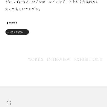
がいっぱいつまったアルコールインクアートをたくさんの方に
知ってもらいたいです。
【略歴】
1984年
続きを読む
・東京都生まれ
【グループ展】
2021年
WORKS
INTERVIEW
EXHIBITIONS
・フジテレビ「ノンストップ！」内コーナーにてオーダーメイ
ド扇子の写真を掲載していただきました。
2022年
・グランドニッコー東京台場
第3回 Art Market in 台場