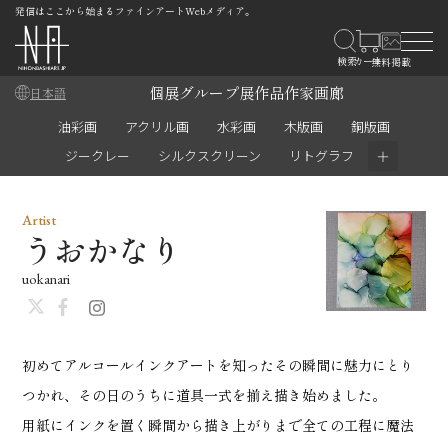
発信はここから始まるファインアートWebメディア。
個展
グループ展
作品
作家
画廊
日本語
油彩画
アクリル画
水彩画
木版画
銅版画
＋
ジークレー
シルクスクリーン
リトグラフ
Artist
うおかなり
uokanari
初めてアルコールインクアートを知ったその瞬間に魅力にとり
つかれ、その日のうちに道具一式を揃え描き始めました。
用紙にインクを置く瞬間から描き上がりまで全ての工程に魔法