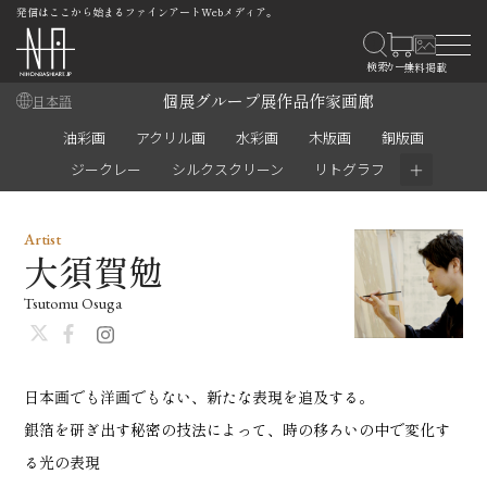
発信はここから始まるファインアートWebメディア。
個展
グループ展
作品
作家
画廊
日本語
油彩画
アクリル画
水彩画
木版画
銅版画
＋
ジークレー
シルクスクリーン
リトグラフ
Artist
大須賀勉
Tsutomu Osuga
日本画でも洋画でもない、新たな表現を追及する。
銀箔を研ぎ出す秘密の技法によって、時の移ろいの中で変化す
る光の表現