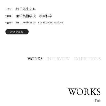
1980 秋田県生まれ
2003 東洋美術学校 絵画科卒
2007 第一美術展賞（公募の部 最高賞）
秋田美術作家協会賞
続きを読む
2009 第一美術協会展 第一美術協会賞（最高賞）
2011 損保ジャパン財団奨励賞
2014 第29回国民文化祭あきた 美術展 招待出品
2020 山本冬彦が選ぶ作家展
WORKS
INTERVIEW
EXHIBITIONS
2022 東京美術倶楽部 東美アートフェア個展
西武池袋本店 個展
2023 丸善 丸の内本店 個展（東京）
WORKS
その他に三越、伊勢丹など全国百貨店、画廊にて個展
作品