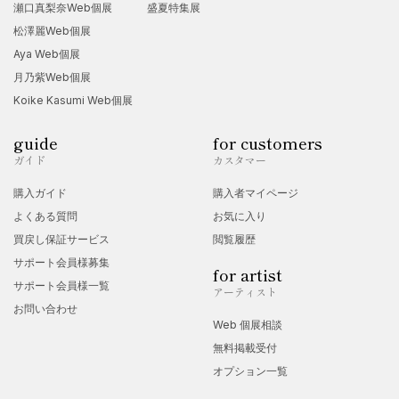
瀬口真梨奈Web個展
盛夏特集展
松澤麗Web個展
Aya Web個展
月乃紫Web個展
Koike Kasumi Web個展
guide
for customers
ガイド
カスタマー
購入ガイド
購入者マイページ
よくある質問
お気に入り
買戻し保証サービス
閲覧履歴
サポート会員様募集
for artist
サポート会員様一覧
アーティスト
お問い合わせ
Web 個展相談
無料掲載受付
オプション一覧