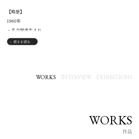
【略歴】
1960年
・名古屋市生まれ
1984年
続きを読む
・愛知県立芸術大学美術学部卒業
【個展】
2019年
WORKS
INTERVIEW
EXHIBITIONS
・愛知県美術館「坪内遊星絵画展」
2020年
・名古屋市ギャラリー彩「坪内遊星絵画展」
2021年
WORKS
・名古屋市ギャラリー彩「坪内遊星展」
作品