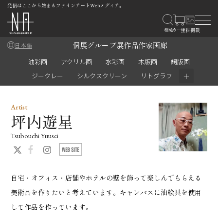
発信はここから始まるファインアートWebメディア。
個展
グループ展
作品
作家
画廊
日本語
油彩画
アクリル画
水彩画
木版画
銅版画
＋
ジークレー
シルクスクリーン
リトグラフ
Artist
坪内遊星
Tsubouchi Yuusei
自宅・オフィス・店舗やホテルの壁を飾って楽しんでもらえる
美術品を作りたいと考えています。キャンバスに油絵具を使用
して作品を作っています。