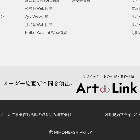
瀬口真梨奈Web個展
盛夏特集展
よく
・Art therapy （coloriage）講師
松澤麗Web個展
買戻
・色彩検定１級講師
ョン
Aya Web個展
サポ
2020年
ー
月乃紫Web個展
サポ
・臨床美術士
Koike Kasumi Web個展
お問
・カラーセラピスト 資格講師
【個展】
2020年
オリジナルアートの相談・制作依頼
・富山銀行 高岡市内 ギャラリー 「在田淑子 コロリアージュ
オーダー絵画で空間を演出。
2021年
・北陸銀行 高岡市内 ギャラリー 「在田淑子 コロリアージュ
トについて
社会貢献活動の取り組み
運営会社
利用規約
プライバシ
【所属団体】
・日本色彩学会
・日本臨床美術学会