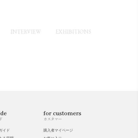
学
INTERVIEW
EXHIBITIONS
mn 作品掲載
業
ide
for customers
ド
カスタマー
ガイド
購入者マイページ