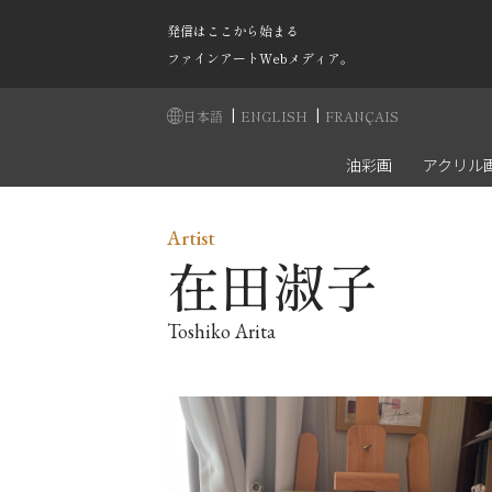
発信はここから始まる
ファインアートWebメディア。
|
|
日本語
ENGLISH
FRANÇAIS
油彩画
アクリル
Artist
在田淑子
Toshiko Arita