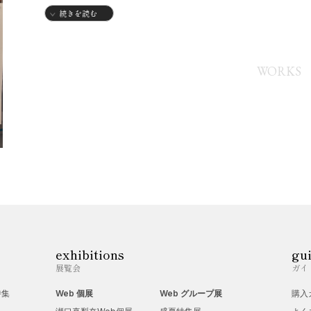
・富山県生まれ
続きを読む
2004年
・宝塚造形芸術大学 造形学部 産業デザイン学科 教職課程 入
WORKS
2005年-2006年
・宝塚造形芸術大学 秋の造形展 佳作 入選
・宝塚造形芸術大学 秋の造形展 秀作 入選
2005年-2006年
・宝塚造形芸術大学 HP Web comics 作品掲載
・学生作品集「zoooka comics」 comics, cartoon, colu
2008年
・宝塚造形芸術大学 卒業展 作品「ポーセリンアート」
・宝塚造形芸術大学 造形学部 産業デザイン学科 教職課程 卒
exhibitions
gu
2010年
展覧会
ガイ
・金融機関図書 挿絵画家
特集
Web 個展
Web グループ展
購入
2018年