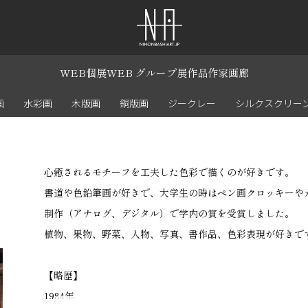
WEB個展
WEB グループ展
作品
作家
画廊
画
水彩画
木版画
銅版画
ジークレー
シルクスクリー
心癒されるモチーフを工夫した色彩で描くのが好きです。
書道や色鉛筆画が好きで、大学生の時はペン画クロッキーや
制作（アナログ、デジタル）で学内の賞を受賞しました。
植物、果物、野菜、人物、写真、書作品、色彩表現が好きで
【略歴】
1984年