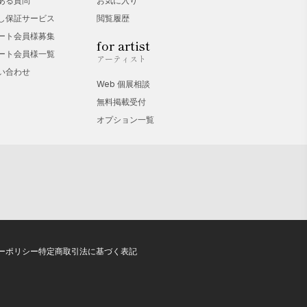
ある質問
お気に入り
し保証サービス
閲覧履歴
ート会員様募集
for artist
ート会員様一覧
アーティスト
い合わせ
Web 個展相談
無料掲載受付
オプション一覧
展」
展」
ーポリシー
特定商取引法に基づく表記