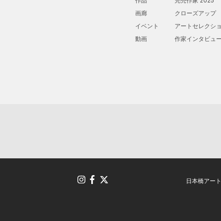
作品
完売作家 2025
画廊
クローズアップ
イベント
アートセレクシ
動画
作家インタビュ
日本橋アー