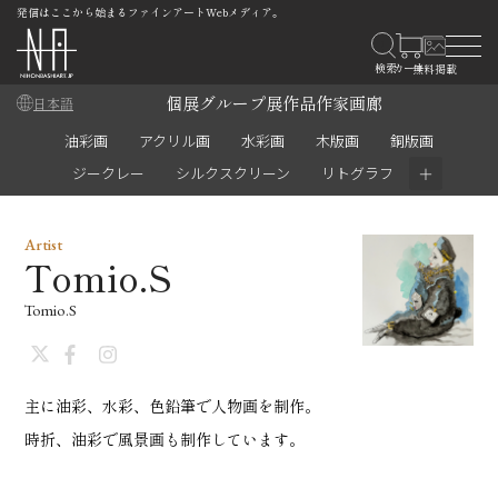
発信はここから始まるファインアートWebメディア。
個展
グループ展
作品
作家
画廊
日本語
油彩画
アクリル画
水彩画
木版画
銅版画
＋
ジークレー
シルクスクリーン
リトグラフ
Artist
Tomio.S
Tomio.S
主に油彩、水彩、色鉛筆で人物画を制作。
時折、油彩で風景画も制作しています。