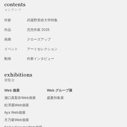
contents
コンテンツ
作家
武蔵野美術大学特集
作品
完売作家 2025
画廊
クローズアップ
イベント
アートセレクション
動画
作家インタビュー
exhibitions
展覧会
Web 個展
Web グループ展
瀬口真梨奈Web個展
盛夏特集展
松澤麗Web個展
Aya Web個展
月乃紫Web個展