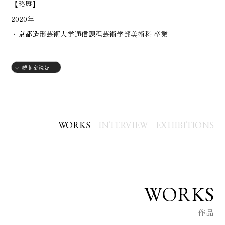
【略歴】
2020年
・京都造形芸術大学通信課程芸術学部美術科 卒業
【個展】
続きを読む
2022年
・3月 桜正宗記念館「塩谷富雄洋画展」
2023年
・11月 ギャラリー甲風画苑「塩谷富雄洋画展」
WORKS
INTERVIEW
EXHIBITIONS
【グループ展】
2020年
・京都
WORKS
2021年
作品
・滋賀